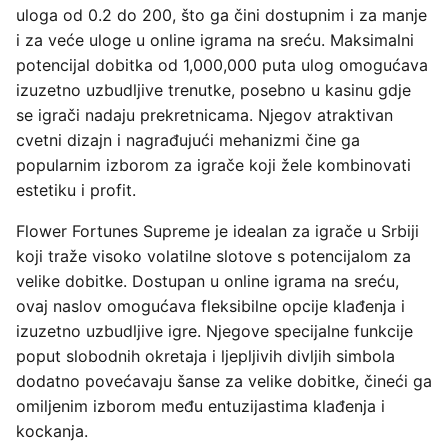
uloga od 0.2 do 200, što ga čini dostupnim i za manje
i za veće uloge u online igrama na sreću. Maksimalni
potencijal dobitka od 1,000,000 puta ulog omogućava
izuzetno uzbudljive trenutke, posebno u kasinu gdje
se igrači nadaju prekretnicama. Njegov atraktivan
cvetni dizajn i nagrađujući mehanizmi čine ga
popularnim izborom za igrače koji žele kombinovati
estetiku i profit.
Flower Fortunes Supreme je idealan za igrače u Srbiji
koji traže visoko volatilne slotove s potencijalom za
velike dobitke. Dostupan u online igrama na sreću,
ovaj naslov omogućava fleksibilne opcije klađenja i
izuzetno uzbudljive igre. Njegove specijalne funkcije
poput slobodnih okretaja i ljepljivih divljih simbola
dodatno povećavaju šanse za velike dobitke, čineći ga
omiljenim izborom među entuzijastima klađenja i
kockanja.