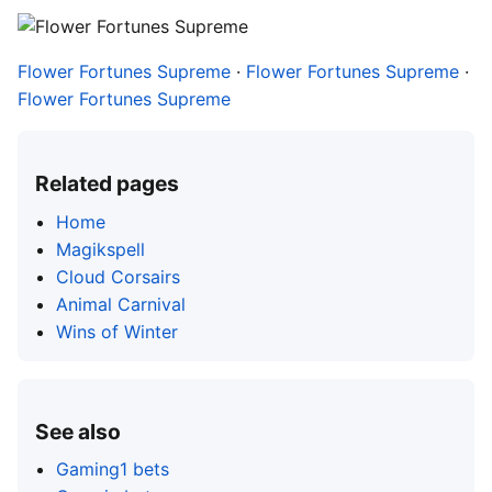
Flower Fortunes Supreme
·
Flower Fortunes Supreme
·
Flower Fortunes Supreme
Related pages
Home
Magikspell
Cloud Corsairs
Animal Carnival
Wins of Winter
See also
Gaming1 bets